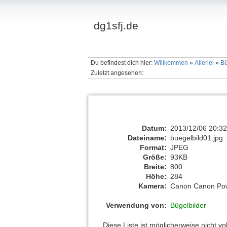
dg1sfj.de
Du befindest dich hier:
Willkommen
»
Allerlei
»
Bü
Zuletzt angesehen:
Datum:
2013/12/06 20:3
Dateiname:
buegelbild01.jpg
Format:
JPEG
Größe:
93KB
Breite:
800
Höhe:
284
Kamera:
Canon Canon Po
Verwendung von:
Bügelbilder
Diese Liste ist möglicherweise nicht v