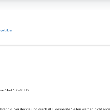
gelbilder
2
werShot SX240 HS
ollständig. Versteckte und durch ACL gesperrte Seiten werden nicht ange